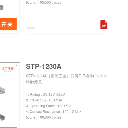
5. Life : 100,000 cycles
3211
STP-1230A
STP-1230A（塑胶面盖）四脚DIP插件6*6*4.3
轻触开关
1. Rating : DC 12V, 50mA
2. Travel : 0.25±0.1m/m
3. Operating Force : 180±50gf
4. Contact Resistance : 100mΩ Max.
5. Life : 100,000 cycles