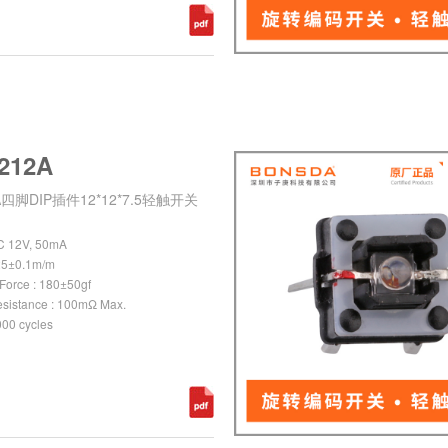
212A
2A四脚DIP插件12*12*7.5轻触开关
DC 12V, 50mA
0.25±0.1m/m
 Force : 180±50gf
esistance : 100mΩ Max.
,000 cycles