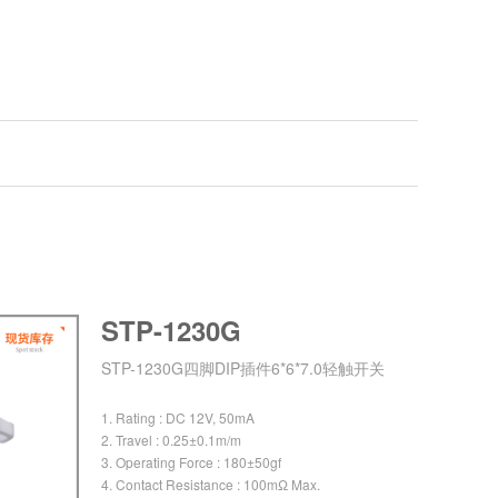
STP-1230G
STP-1230G四脚DIP插件6*6*7.0轻触开关
1. Rating : DC 12V, 50mA
2. Travel : 0.25±0.1m/m
3. Operating Force : 180±50gf
4. Contact Resistance : 100mΩ Max.