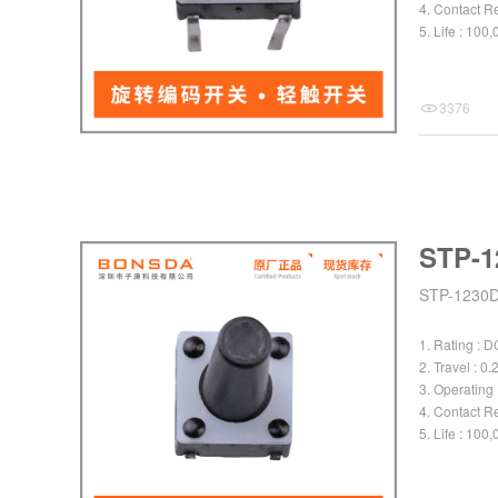
4. Contact R
5. Life : 100
pdf
3376
STP-1
STP-123
1. Rating : 
2. Travel : 
3. Operating
4. Contact R
5. Life : 100