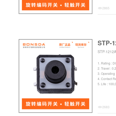
pdf
2865
STP-1
STP-121
1. Rating : 
2. Travel : 
3. Operating
4. Contact R
5. Life : 100
pdf
2683