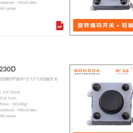
esistance : 100mΩ Max.
,000 cycles
230D
0D四脚DIP插件12*12*13轻触开关
DC 12V, 50mA
0.25±0.1m/m
 Force : 180±50gf
esistance : 100mΩ Max.
,000 cycles