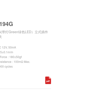
194G
4G(带灯Green绿色LED）立式插件
关
DC 12V, 50mA
0.25±0.1m/m
 Force : 180±50gf
esistance : 100mΩ Max.
,000 cycles