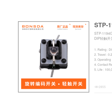
STP-1
STP-119
DIP轻触开
1. Rating : 
2. Travel : 
3. Operating
4. Contact R
5. Life : 100
2855