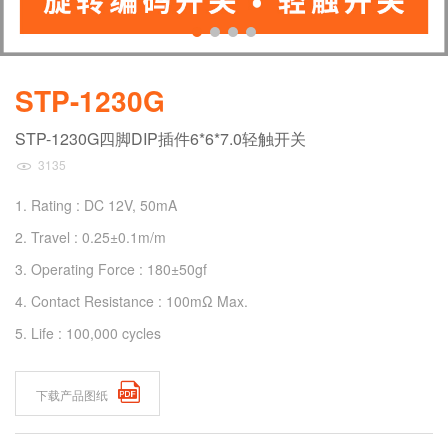
STP-1230G
STP-1230G四脚DIP插件6*6*7.0轻触开关
3135
1. Rating : DC 12V, 50mA
2. Travel : 0.25±0.1m/m
3. Operating Force : 180±50gf
4. Contact Resistance : 100mΩ Max.
5. Life : 100,000 cycles
下载产品图纸